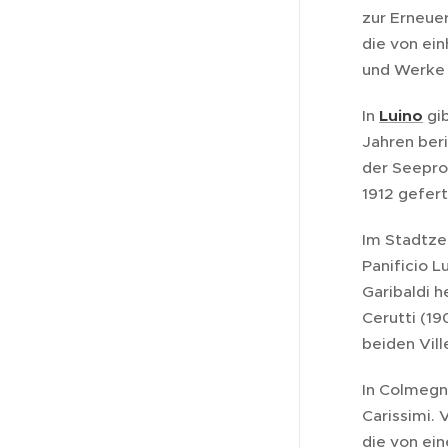
zur Erneuer
die von ei
und Werke 
In
Luino
gib
Jahren ber
der Seepro
1912 gefer
Im Stadtze
Panificio L
Garibaldi 
Cerutti (19
beiden Vill
In Colmegn
Carissimi. 
die von ei