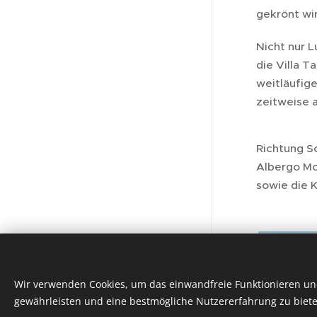
gekrönt wi
Nicht nur L
die Villa T
weitläufig
zeitweise a
Richtung Sc
Albergo M
sowie die 
Sprachen
Italiano
English
Deutsch
Powered by
Wir verwenden Cookies, um das einwandfreie Funktionieren und
Comunità Montana Valli del
Verbano
gewährleisten und eine bestmögliche Nutzererfahrung zu biete