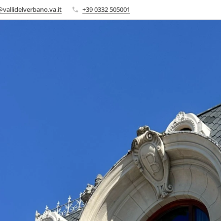
vallidelverbano.va.it
+39 0332 505001