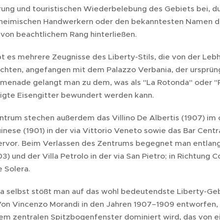
ung und touristischen Wiederbelebung des Gebiets bei, dur
nheimischen Handwerkern oder den bekanntesten Namen der
von beachtlichem Rang hinterließen.
t es mehrere Zeugnisse des Liberty-Stils, die von der Lebh
ichten, angefangen mit dem Palazzo Verbania, der ursprüngl
menade gelangt man zu dem, was als "La Rotonda" oder "R
tigte Eisengitter bewundert werden kann.
ntrum stechen außerdem das Villino De Albertis (1907) im
uinese (1901) in der via Vittorio Veneto sowie das Bar Cent
hervor. Beim Verlassen des Zentrums begegnet man entlang d
03) und der Villa Petrolo in der via San Pietro; in Richtun
e Solera.
a selbst stößt man auf das wohl bedeutendste Liberty-Gebä
Von Vincenzo Morandi in den Jahren 1907–1909 entworfen, b
nem zentralen Spitzbogenfenster dominiert wird, das von e