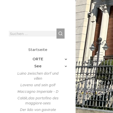
Startseite
ORTE
See
Luino zwischen dorf und
villen
Laveno und sein golf
Maccagno Imperiale - D
Caldè,das portofino des
maggiore-sees
Der lido von gavirate