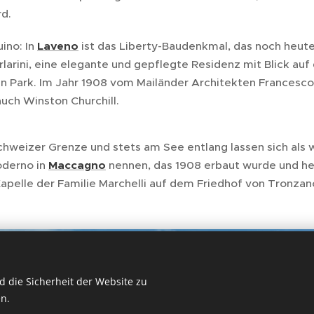
rd.
uino: In
Laveno
ist das Liberty-Baudenkmal, das noch heut
arlarini, eine elegante und gepflegte Residenz mit Blick a
en Park. Im Jahr 1908 vom Mailänder Architekten Francesco
uch Winston Churchill.
hweizer Grenze und stets am See entlang lassen sich als w
oderno in
Maccagno
nennen, das 1908 erbaut wurde und he
Kapelle der Familie Marchelli auf dem Friedhof von Tronza
 die Sicherheit der Website zu
n.