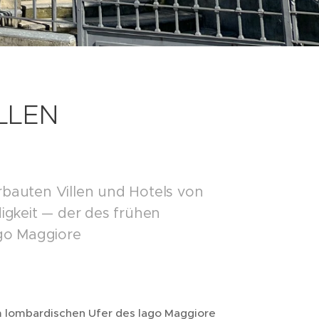
LLEN
rbauten Villen und Hotels von
digkeit — der des frühen
go Maggiore
am lombardischen Ufer des lago Maggiore