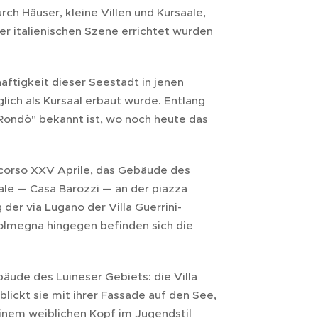
ch Häuser, kleine Villen und Kursaale,
 italienischen Szene errichtet wurden
aftigkeit dieser Seestadt in jenen
ich als Kursaal erbaut wurde. Entlang
ondò" bekannt ist, wo noch heute das
 corso XXV Aprile, das Gebäude des
rale — Casa Barozzi — an der piazza
er via Lugano der Villa Guerrini-
g Colmegna hingegen befinden sich die
ude des Luineser Gebiets: die Villa
lickt sie mit ihrer Fassade auf den See,
inem weiblichen Kopf im Jugendstil