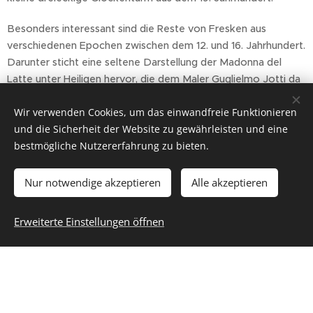
Besonders interessant sind die Reste von Fresken aus
verschiedenen Epochen zwischen dem 12. und 16. Jahrhundert.
Darunter sticht eine seltene Darstellung der Madonna del
Latte unter Heiligen hervor, die dem Maler Guglielmo Jotti da
Montegrino zugeschrieben wird. Die Apsis, der älteste Teil der
Wir verwenden Cookies, um das einwandfreie Funktionieren
Kirche, bewahrt kunstvoll angeordnete Reihen von Steinen
und die Sicherheit der Website zu gewährleisten und eine
und Kieselsteinen, unter anderem im Fischgrätenmuster.
bestmögliche Nutzererfahrung zu bieten.
Erstmals erwähnt am Ende des 13. Jahrhunderts in Buch
der Informationen San Michele al Monte, ist dank der
Nur notwendige akzeptieren
Alle akzeptieren
jüngsten Restaurierungen und Studien des
Lokalhistorikers Pierangelo Frigerio, der seine
Erweiterte Einstellungen öffnen
historische und künstlerische Bedeutung
hervorgehoben hat, wieder ans Licht gekommen.