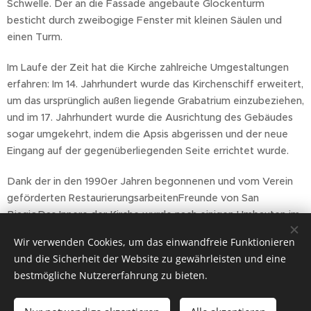
Schwelle. Der an die Fassade angebaute Glockenturm
besticht durch zweibogige Fenster mit kleinen Säulen und
einen Turm.
Im Laufe der Zeit hat die Kirche zahlreiche Umgestaltungen
erfahren: Im 14. Jahrhundert wurde das Kirchenschiff erweitert,
um das ursprünglich außen liegende Grabatrium einzubeziehen,
und im 17. Jahrhundert wurde die Ausrichtung des Gebäudes
sogar umgekehrt, indem die Apsis abgerissen und der neue
Eingang auf der gegenüberliegenden Seite errichtet wurde.
Dank der in den 1990er Jahren begonnenen und vom Verein
geförderten RestaurierungsarbeitenFreunde von San
BiagioDas Innere der Kirche wurde nach einigen Umbauten im
20. Jahrhundert wieder in seinem früheren Glanz erstrahlt.
Wir verwenden Cookies, um das einwandfreie Funktionieren
und die Sicherheit der Website zu gewährleisten und eine
Der Saal ist von einem freiliegenden Holzfachwerkdach
bestmögliche Nutzererfahrung zu bieten.
bedeckt und bewahrt ein Antependium aus dem 18.
Jahrhundert, Freskenfragmente und geschichtete Böden, die