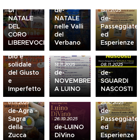
CONCERTO
26.12.2025
DI
de-
15.11.2025
NATALE
NATALE
de-
DEL
nelle Valli
Passeggiate
15.11.2025
CORO
del
ed
de-
LIBEREVOCI
Verbano
Esperienze
Mercato
bio e
solidale
14.11.2025
08.11.2025
del Giusto
de-
de-
e
NOVEMBRE
SGUARDI
Imperfetto
A LUINO
NASCOSTI
01.11.2025
25.10.2025
de-Agra -
de-
Sagra
Passeggiate
26.10.2025
17.10.2025
della
de-LUINO
ed
de-LA
Zucca
DiVino
Esperienze