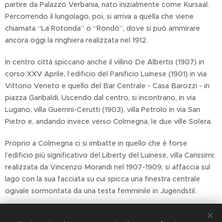
partire da Palazzo Verbania, nato inizialmente come Kursaal.
Percorrendo il lungolago, poi, si arriva a quella che viene
chiamata “La Rotonda” o “Rondò”, dove si può ammirare
ancora oggi la ringhiera realizzata nel 1912.
In centro città spiccano anche il villino De Albertis (1907) in
corso XXV Aprile, l’edificio del Panificio Luinese (1901) in via
Vittorio Veneto e quello del Bar Centrale - Casa Barozzi - in
piazza Garibaldi. Uscendo dal centro, si incontrano, in via
Lugano, villa Guerrini-Cerutti (1903), villa Petrolo in via San
Pietro e, andando invece verso Colmegna, le due ville Solera.
Proprio a Colmegna ci si imbatte in quello che è forse
l’edificio più significativo del Liberty del Luinese, villa Carissimi:
realizzata da Vincenzo Morandi nel 1907-1909, si affaccia sul
lago con la sua facciata su cui spicca una finestra centrale
ogivale sormontata da una testa femminile in Jugendstil.
Non solo Luino: a
Laveno
l’esempio di Liberty che ancora oggi