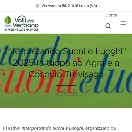
Via Asmara 56, 21016 Luino (VA)
Cerca
Interpretando Suoni e Luoghi”
2025 fa tappa ad Agra e a
Cocquio Trevisago
30.08.2025
Il festival
Interpretando Suoni e Luoghi
, organizzato da