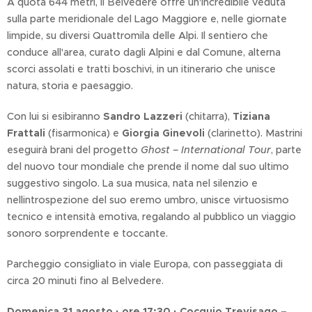
A quota 644 metri, il Belvedere offre un'incredibile veduta
sulla parte meridionale del Lago Maggiore e, nelle giornate
limpide, su diversi Quattromila delle Alpi. Il sentiero che
conduce all'area, curato dagli Alpini e dal Comune, alterna
scorci assolati e tratti boschivi, in un itinerario che unisce
natura, storia e paesaggio.
Con lui si esibiranno
Sandro Lazzeri
(chitarra),
Tiziana
Frattali
(fisarmonica) e
Giorgia Ginevoli
(clarinetto). Mastrini
eseguirà brani del progetto
Ghost – International Tour
, parte
del nuovo tour mondiale che prende il nome dal suo ultimo
suggestivo singolo. La sua musica, nata nel silenzio e
nellintrospezione del suo eremo umbro, unisce virtuosismo
tecnico e intensità emotiva, regalando al pubblico un viaggio
sonoro sorprendente e toccante.
Parcheggio consigliato in viale Europa, con passeggiata di
circa 20 minuti fino al Belvedere.
Domenica 31 agosto · ore 17:30 · Cocquio Trevisago –