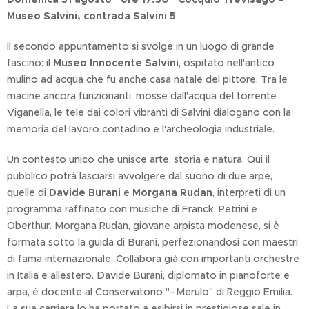
Museo Salvini, contrada Salvini 5
Il secondo appuntamento si svolge in un luogo di grande
fascino: il
Museo Innocente Salvini
, ospitato nell'antico
mulino ad acqua che fu anche casa natale del pittore. Tra le
macine ancora funzionanti, mosse dall'acqua del torrente
Viganella, le tele dai colori vibranti di Salvini dialogano con la
memoria del lavoro contadino e l'archeologia industriale.
Un contesto unico che unisce arte, storia e natura. Qui il
pubblico potrà lasciarsi avvolgere dal suono di due arpe,
quelle di
Davide Burani
e
Morgana Rudan
, interpreti di un
programma raffinato con musiche di Franck, Petrini e
Oberthur. Morgana Rudan, giovane arpista modenese, si è
formata sotto la guida di Burani, perfezionandosi con maestri
di fama internazionale. Collabora già con importanti orchestre
in Italia e allestero. Davide Burani, diplomato in pianoforte e
arpa, è docente al Conservatorio "–Merulo" di Reggio Emilia.
La sua carriera lo ha portato a esibirsi in prestigiose sale in