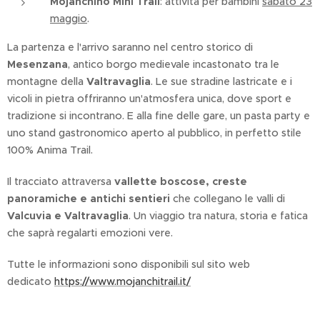
Mojanchino Mini Trail
: attività per bambini
sabato 23
maggio
.
La partenza e l'arrivo saranno nel centro storico di
Mesenzana
, antico borgo medievale incastonato tra le
montagne della
Valtravaglia
. Le sue stradine lastricate e i
vicoli in pietra offriranno un'atmosfera unica, dove sport e
tradizione si incontrano. E alla fine delle gare, un pasta party e
uno stand gastronomico aperto al pubblico, in perfetto stile
100% Anima Trail.
Il tracciato attraversa
vallette boscose, creste
panoramiche e antichi sentieri
che collegano le valli di
Valcuvia e Valtravaglia
. Un viaggio tra natura, storia e fatica
che saprà regalarti emozioni vere.
Tutte le informazioni sono disponibili sul sito web
dedicato
https://www.mojanchitrail.it/