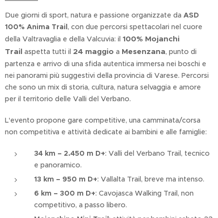
Due giorni di sport, natura e passione organizzate da
ASD
100% Anima Trail
, con due percorsi spettacolari nel cuore
100% Mojanchi
della Valtravaglia e della Valcuvia: il
Trail
24 maggio
Mesenzana
aspetta tutti il
a
, punto di
partenza e arrivo di una sfida autentica immersa nei boschi e
nei panorami più suggestivi della provincia di Varese. Percorsi
che sono un mix di storia, cultura, natura selvaggia e amore
per il territorio delle Valli del Verbano.
L'evento propone gare competitive, una camminata/corsa
non competitiva e attività dedicate ai bambini e alle famiglie:
34 km – 2.450 m D+
: Valli del Verbano Trail, tecnico
e panoramico.
13 km – 950 m D+
: Vallalta Trail, breve ma intenso.
6 km – 300 m D+
: Cavojasca Walking Trail, non
competitivo, a passo libero.