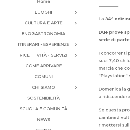
Home
LUOGHI
La
34^ edizio
CULTURA E ARTE
Due prove sp
ENOGASTRONOMIA
sede di part
ITINERARI - ESPERIENZE
I concorrenti
RICETTIVITÀ - SERVIZI
suoi 7,40 chil
COME ARRIVARE
marcia che co
"Playstation" 
COMUNI
CHI SIAMO
Domenica la g
a ridiscendere
SOSTENIBILITÀ
SCUOLA E COMUNITÀ
Se questa prov
cambierà volto
NEWS
rimettersi sul