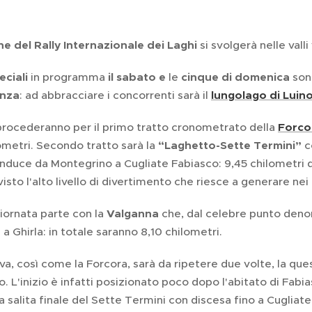
ne del Rally Internazionale dei Laghi
si svolgerà nelle vall
eciali
in programma
il sabato e
le
cinque di domenica
sono
enza
: ad abbracciare i concorrenti sarà il
lungolago di Luin
 procederanno per il primo tratto cronometrato della
Forco
ometri. Secondo tratto sarà la
“Laghetto-Sette Termini”
c
nduce da Montegrino a Cugliate Fabiasco: 9,45 chilometri d
visto l'alto livello di divertimento che riesce a generare ne
iornata parte con la
Valganna
che, dal celebre punto deno
 a Ghirla: in totale saranno 8,10 chilometri.
a, così come la Forcora, sarà da ripetere due volte, la que
. L'inizio è infatti posizionato poco dopo l'abitato di Fabi
la salita finale del Sette Termini con discesa fino a Cugliate;