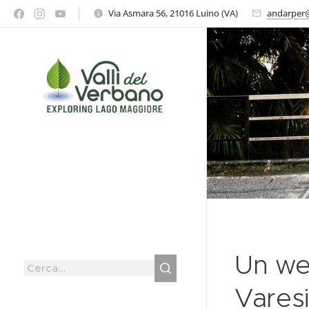
Via Asmara 56, 21016 Luino (VA)
andarper@
Un wee
Vares