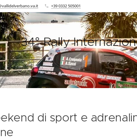
vallidelverbano.va.it
+39 0332 505001
34° Rally Internazion
28.02.2026
kend di sport e adrenalina
ine